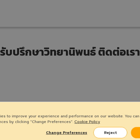
รับปรึกษาวิทยานิพนธ์ ติดต่อเรา
es to improve your experience and performance on our website. You ca
nces by clicking "Change Preferences".
Cookie Policy
Change Preferences
Reject