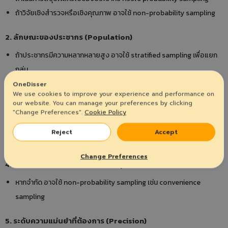
ถ้าวิจัยเชิงสำรวจหรือเชิงคุณภาพ อาจใช้ non-probability sampling
2. ลักษณะของประชากร (Population)
ถ้าประชากรมีความหลากหลายสูง อาจใช้ stratified sampling เพื่อแยก
กลุ่ม
ถ้ามีการกระจุกตัวเป็นกลุ่มชัดเจน อาจใช้ cluster sampling
OneDisser
We use cookies to improve your experience and performance on
our website. You can manage your preferences by clicking
3. ขนาดของประชากร (Population Size)
"Change Preferences".
Cookie Policy
ถ้าขนาดใหญ่ อาจใช้เทคนิคที่ช่วยลดต้นทุน เช่น systematic หรือ cluster
Reject
Accept
sampling
Change Preferences
4. ทรัพยากรที่มี (เวลา งบประมาณ บุคลากร)
หากจำกัด อาจใช้ non-probability sampling เช่น convenience
sampling
5. ระดับความแม่นยำที่ต้องการ (Precision)